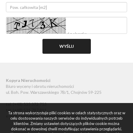
Kopyra Nieruchomości
Biuro wyceny i obrotu nieruchomości
ul. Boh. Pow. Warszawskiego 7B/1, Chojnów 59-225
tel. (+48) 535 372 753
tel. (+48) 531 797 811
Ta strona wykorzystuje pliki cookies w celach statystycznych oraz w
e-mail:
biuro@kopyra.nieruchomosci.pl
celu dostosowania naszych serwisów do indywidualnych potrzeb
klientów. Zmiany ustawień dotyczących plików cookie można
dokonać w dowolnej chwili modyfikując ustawienia przeglądarki.